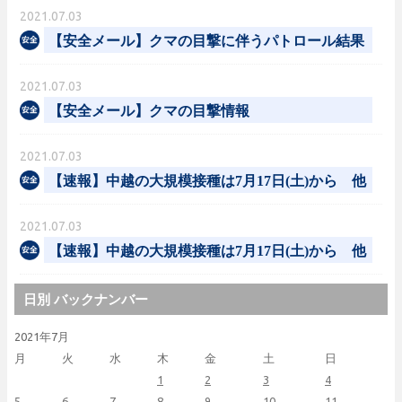
2021.07.03
【安全メール】クマの目撃に伴うパトロール結果
2021.07.03
【安全メール】クマの目撃情報
2021.07.03
【速報】中越の大規模接種は7月17日(土)から 他
2021.07.03
【速報】中越の大規模接種は7月17日(土)から 他
日別 バックナンバー
2021年7月
月
火
水
木
金
土
日
1
2
3
4
5
6
7
8
9
10
11