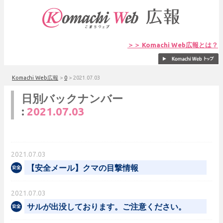
＞＞ Komachi Web広報とは？
Komachi Web広報
>
0
>
2021.07.03
日別バックナンバー
:
2021.07.03
2021.07.03
【安全メール】クマの目撃情報
2021.07.03
サルが出没しております。ご注意ください。