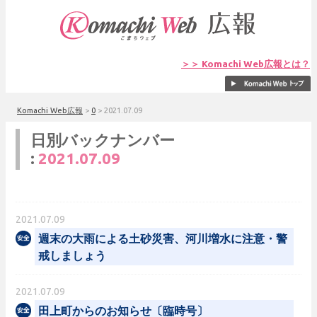
＞＞ Komachi Web広報とは？
Komachi Web広報
>
0
>
2021.07.09
日別バックナンバー
:
2021.07.09
2021.07.09
週末の大雨による土砂災害、河川増水に注意・警
戒しましょう
2021.07.09
田上町からのお知らせ〔臨時号〕