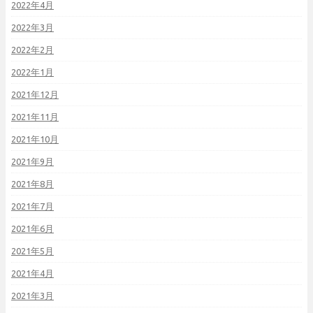
2022年4月
2022年3月
2022年2月
2022年1月
2021年12月
2021年11月
2021年10月
2021年9月
2021年8月
2021年7月
2021年6月
2021年5月
2021年4月
2021年3月