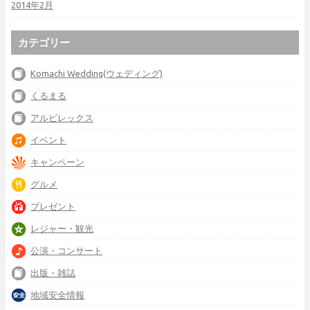
2014年2月
カテゴリー
Komachi Wedding(ウェディング)
くるまる
アルビレックス
イベント
キャンペーン
グルメ
プレゼント
レジャー・観光
公演・コンサート
出版・雑誌
地域安全情報