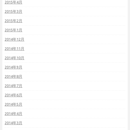
2015年4月
2015年3月
2015年2月
2015年1月
2014年12月
2014年11月
2014年10月
2014年9月
2014年8月
2014年7月
2014年6月
2014年5月
2014年4月
2014年3月