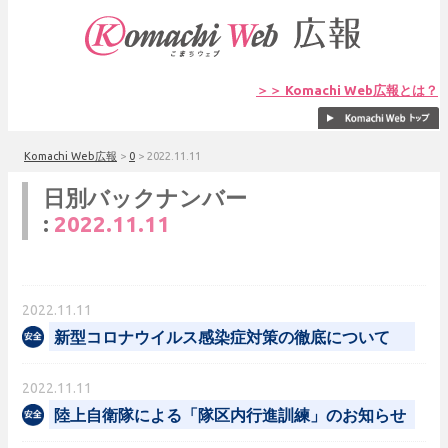
＞＞ Komachi Web広報とは？
Komachi Web広報
>
0
>
2022.11.11
日別バックナンバー
:
2022.11.11
2022.11.11
新型コロナウイルス感染症対策の徹底について
2022.11.11
陸上自衛隊による「隊区内行進訓練」のお知らせ