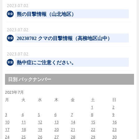
2023.07.02
熊の目撃情報（山北地区）
2023.07.02
20230702 クマの目撃情報（高柳地区山中）
2023.07.02
熱中症にご注意ください。
日別 バックナンバー
2023年7月
月
火
水
木
金
土
日
1
2
3
4
5
6
7
8
9
10
11
12
13
14
15
16
17
18
19
20
21
22
23
24
25
26
27
28
29
30