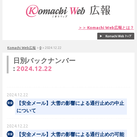
＞＞ Komachi Web広報とは？
Komachi Web広報
>
0
>
2024.12.22
日別バックナンバー
:
2024.12.22
2024.12.22
【安全メール】大雪の影響による通行止めの中止
について
2024.12.22
【安全メール】大雪の影響による通行止めの可能