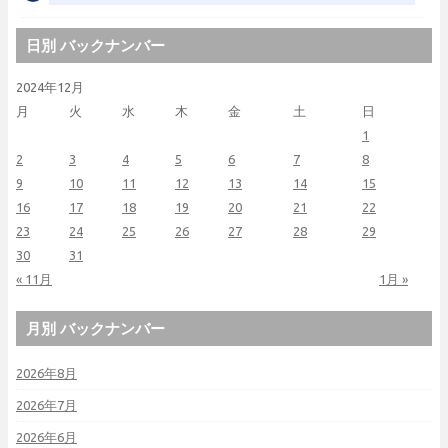
日別 バックナンバー
2024年12月
月
火
水
木
金
土
日
1
2
3
4
5
6
7
8
9
10
11
12
13
14
15
16
17
18
19
20
21
22
23
24
25
26
27
28
29
30
31
« 11月
1月 »
月別 バックナンバー
2026年8月
2026年7月
2026年6月