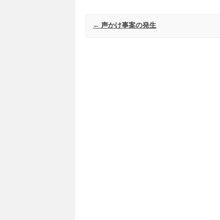
Post navigation
←
声かけ事案の発生