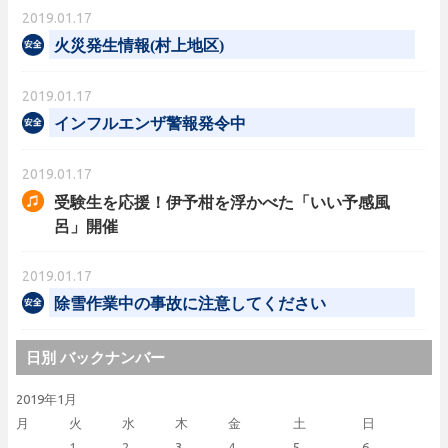
2019.01.17
火災発生情報(村上地区)
2019.01.17
インフルエンザ警報発令中
2019.01.17
受験生を応援！伊予柑を浮かべた「いい予感風
呂」開催
2019.01.17
除雪作業中の事故に注意してください
日別 バックナンバー
2019年1月
月
火
水
木
金
土
日
1
2
3
4
5
6