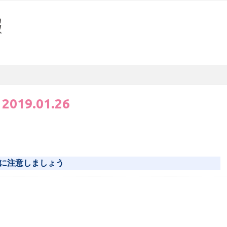
:
2019.01.26
に注意しましょう